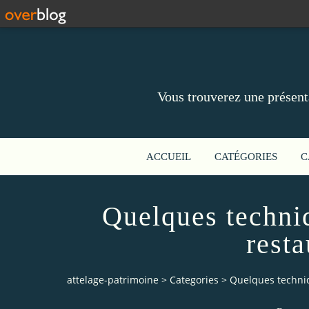
Vous trouverez une présent
ACCUEIL
CATÉGORIES
C
Quelques techni
resta
attelage-patrimoine
>
Categories
>
Quelques techniq