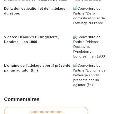
votre propre panier, à la manière des
De la domestication et de l’attelage
années 1880.
du zèbre.
Vidéos: Découvrez l’Angleterre,
Londres.... en 1900
L'origine de l'attelage sportif présenté
par un agitator (fin)
Commentaires
Ajouter un commentaire