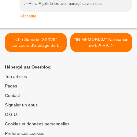
/> Merci Figoli de les avoir partagés avec nous.
Répondre
< Le Superbe XXXVII°
"IN MEMORIAM" Naissance
concours d’attelage de la
de L'A.F.A. >
Feria de Ronda.
Hébergé par Overblog
Top articles
Pages
Contact
Signaler un abus
C.G.U.
Cookies et données personnelles
Préférences cookies