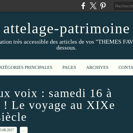
attelage-patrimoine
ation très accessible des articles de vos "THEMES FAV
dessous.
ATÉGORIES PRINCIPALES
PAGES
ARCHIVES
CONT
ux voix : samedi 16 à
e ! Le voyage au XIXe
siècle
3.08.2017
…