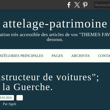
attelage-patrimoine
ation très accessible des articles de vos "THEMES FAV
dessous.
ATÉGORIES PRINCIPALES
PAGES
ARCHIVES
CONT
structeur de voitures";
 la Guerche.
9.03.2024
…
Par figoli