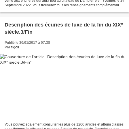
vente aux enchères qui aura lieu au château de Dampierre en Yvelines le 24
Septembre 2022. Vous trouverez tous les renseignements complémentaires
auprés de Maitre Biget et sur...
Description des écuries de luxe de la fin du XIX°
siècle.3/Fin
Publié le 30/01/2017 à 07:38
Par
figoli
Vous pouvez également consulter les plus de 1200 articles et album classés
dans thèmes favotis sur l a colonne à droite de cet article. Description des