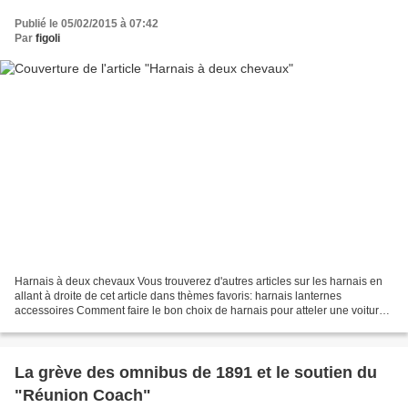
Publié le 05/02/2015 à 07:42
Par
figoli
Harnais à deux chevaux Vous trouverez d'autres articles sur les harnais en
allant à droite de cet article dans thèmes favoris: harnais lanternes
accessoires Comment faire le bon choix de harnais pour atteler une voiture
ancienne? C'est une . question...
La grève des omnibus de 1891 et le soutien du
"Réunion Coach"