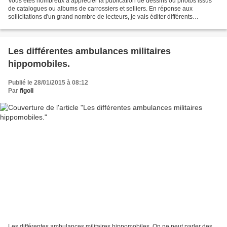
Vous êtes nombreux à apprécier la publication de dessins ou photos issus
de catalogues ou albums de carrossiers et selliers. En réponse aux
sollicitations d'un grand nombre de lecteurs, je vais éditer différents
documents de ce type (malheureusement incomplets...
Les différentes ambulances militaires
hippomobiles.
Publié le 28/01/2015 à 08:12
Par
figoli
Les différentes ambulances militaires hippomobiles. On ne peut parler des