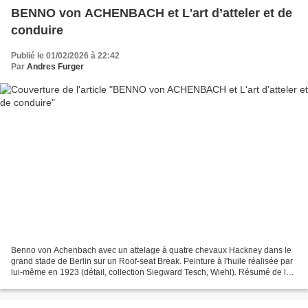
BENNO von ACHENBACH et L'art d’atteler et de
conduire
Publié le 01/02/2026 à 22:42
Par
Andres Furger
Benno von Achenbach avec un attelage à quatre chevaux Hackney dans le
grand stade de Berlin sur un Roof-seat Break. Peinture à l'huile réalisée par
lui-même en 1923 (détail, collection Siegward Tesch, Wiehl). Résumé de la
biographie publiée en 2025 par...