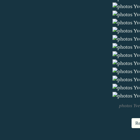
photos Yve
Re