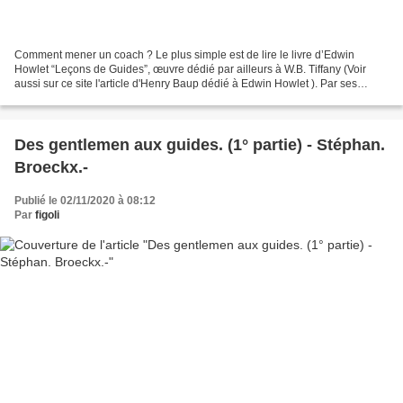
Comment mener un coach ? Le plus simple est de lire le livre d’Edwin
Howlet “Leçons de Guides”, œuvre dédié par ailleurs à W.B. Tiffany (Voir
aussi sur ce site l'article d'Henry Baup dédié à Edwin Howlet ). Par ses
Leçons de menage à quatre, Howlett a...
Des gentlemen aux guides. (1° partie) - Stéphan.
Broeckx.-
Publié le 02/11/2020 à 08:12
Par
figoli