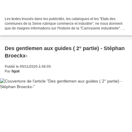
Les textes trouvés dans les publicités, les catalogues et les "Etats des
communes de la Seine rubrique commerce et industrie", ne nous donnent
que de maigres informations sur l'histoire de la "Carrosserie industrielle". De
plus, les sources à objet purement...
Des gentlemen aux guides ( 2° partie) - Stéphan
Broeckx-
Publié le 09/11/2020 à 08:05
Par
figoli