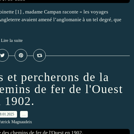
oinette [1] , madame Campan raconte « les voyages
 Angleterre avaient amené l’anglomanie à un tel degré, que
Lire la suite
 et percherons de la
mins de fer de l'Ouest
n 1902.
8.01.2025
…
Patrick Magnaudeix