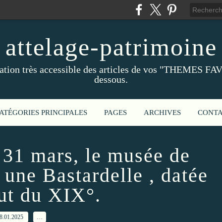
attelage-patrimoine
ation très accessible des articles de vos "THEMES FAV
dessous.
ATÉGORIES PRINCIPALES
PAGES
ARCHIVES
CONT
 31 mars, le musée de
une Bastardelle , datée
ut du XIX°.
8.01.2025
…