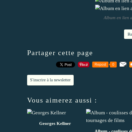
Album en lien a
Re
Partager cette page
Repost
0
S'inscrire à la newsletter
Vous aimerez aussi :
Georges Kellner
Album - coulisses d