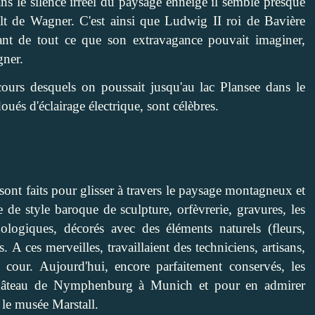
ans le silence irréel du paysage enneigé il semble presque
eult de Wagner. C'est ainsi que Ludwig II roi de Bavière
ant de tout ce que son extravagance pouvait imaginer,
gner.
ours desquels on poussait jusqu'au lac Plansee dans le
ués d'éclairage électrique, sont célèbres.
 sont faits pour glisser à travers le paysage montagneux et
 de style baroque de sculpture, orfèvrerie, gravures, les
thologiques, décorés avec des éléments naturels (fleurs,
s. A ces merveilles, travaillaient des techniciens, artisans,
a cour. Aujourd'hui, encore parfaitement conservés, les
château de Nymphenburg à Munich et pour en admirer
e; le musée Marstall.