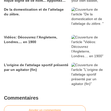
nique digne de ce nom... Apportez
votre propre panier, à la manière des
De la domestication et de l’attelage
années 1880.
du zèbre.
Vidéos: Découvrez l’Angleterre,
Londres.... en 1900
L'origine de l'attelage sportif présenté
par un agitator (fin)
Commentaires
Ajouter un commentaire