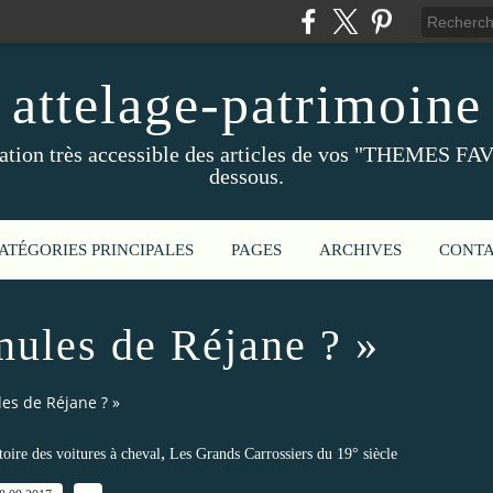
attelage-patrimoine
ation très accessible des articles de vos "THEMES FAV
dessous.
ATÉGORIES PRINCIPALES
PAGES
ARCHIVES
CONT
mules de Réjane ? »
les de Réjane ? »
,
toire des voitures à cheval
Les Grands Carrossiers du 19° siècle