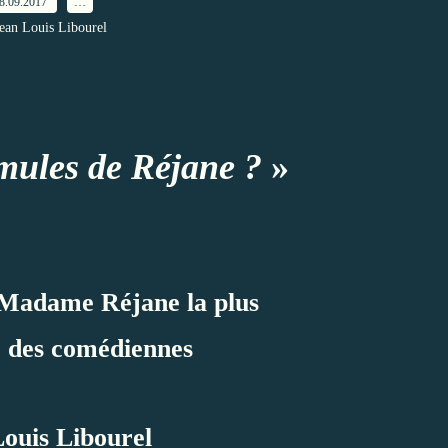
8.09.2017
…
Jean Louis Libourel
 mules de Réjane ?
»
 Madame Réjane la plus
e des comédiennes
ouis Libourel