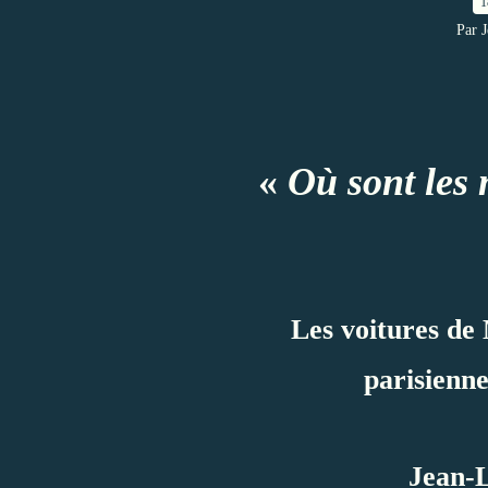
1
Par 
«
Où sont les
Les voitures de
parisienn
Jean-L