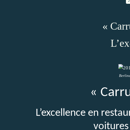
2
« Carru
L’ex
Berlin
« Carru
L’excellence en resta
voitures