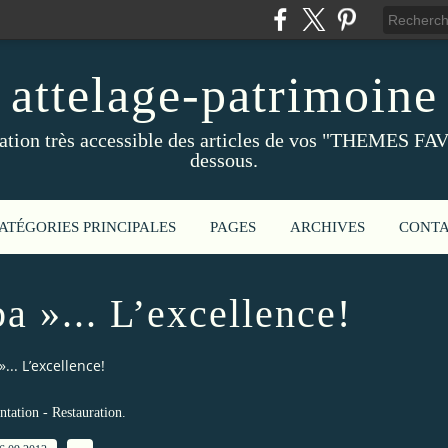
attelage-patrimoine
ation très accessible des articles de vos "THEMES FAV
dessous.
ATÉGORIES PRINCIPALES
PAGES
ARCHIVES
CONT
a »... L’excellence!
... L’excellence!
tation - Restauration.