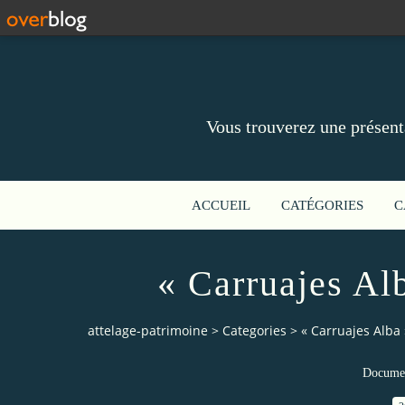
Vous trouverez une présent
ACCUEIL
CATÉGORIES
C
« Carruajes Alb
attelage-patrimoine
>
Categories
>
« Carruajes Alba »
Documen