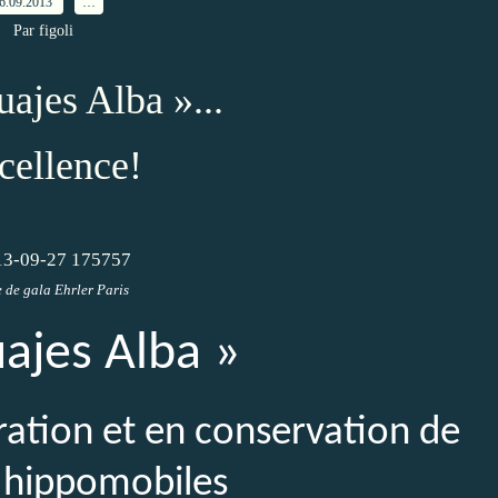
6.09.2013
…
Par figoli
ajes Alba »...
cellence!
e de gala Ehrler Paris
ajes Alba »
uration et en conservation de
 hippomobiles