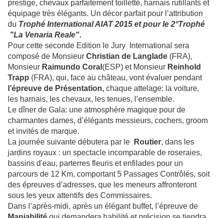
prestige, chevaux parfaitement toilletté, harnais rutillants et
équipage très élégants. Un décor parfait pour l’attribution
du
Trophé International AIAT 2015 et pour le 2°Trophé
"La Venaria Reale"
.
Pour cette seconde Edition le Jury International sera
composé de Monsieur
Christian de Langlade
(FRA),
Monsieur
Raimundo Coral
(ESP) et Monsieur
R
einhold
Trapp
(FRA), qui, face au château, vont évaluer pendant
l’épreuve de Présentation,
chaque attelage: la voiture,
les harnais, les chevaux, les tenues, l’ensemble.
Le dîner de Gala: une atmosphère magique pour de
charmantes dames, d’élégants messieurs, cochers, groom
et invités de marque.
La journée suivante débutera par le
Routier
, dans les
jardins royaux : un spectacle incomparable de roseraies,
bassins d'eau, parterres fleuris et enfilades pour un
parcours de 12 Km, comportant 5 Passages Contrôlés, soit
des épreuves d’adresses, que les meneurs affronteront
sous les yeux attentifs des Commissaires.
Dans l’après-midi, après un élégant buffet, l’épreuve de
Maniabilité
qui demandera habilité et précision se tiendra