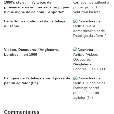
1880's style / Il n'y a pas de
promenade en voiture sans un pique-
nique digne de ce nom... Apportez
votre propre panier, à la manière des
De la domestication et de l’attelage
années 1880.
du zèbre.
Vidéos: Découvrez l’Angleterre,
Londres.... en 1900
L'origine de l'attelage sportif présenté
par un agitator (fin)
Commentaires