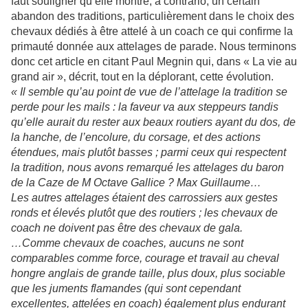
faut souligner qu’elle montre, à contrario, un certain
abandon des traditions, particulièrement dans le choix des
chevaux dédiés à être attelé à un coach ce qui confirme la
primauté donnée aux attelages de parade. Nous terminons
donc cet article en citant Paul Megnin qui, dans « La vie au
grand air », décrit, tout en la déplorant, cette évolution.
« Il semble qu’au point de vue de l’attelage la tradition se
perde pour les mails : la faveur va aux steppeurs tandis
qu’elle aurait du rester aux beaux routiers ayant du dos, de
la hanche, de l’encolure, du corsage, et des actions
étendues, mais plutôt basses ; parmi ceux qui respectent
la tradition, nous avons remarqué les attelages du baron
de la Caze de M Octave Gallice ? Max Guillaume…
Les autres attelages étaient des carrossiers aux gestes
ronds et élevés plutôt que des routiers ; les chevaux de
coach ne doivent pas être des chevaux de gala.
…Comme chevaux de coaches, aucuns ne sont
comparables comme force, courage et travail au cheval
hongre anglais de grande taille, plus doux, plus sociable
que les juments flamandes (qui sont cependant
excellentes, attelées en coach) également plus endurant