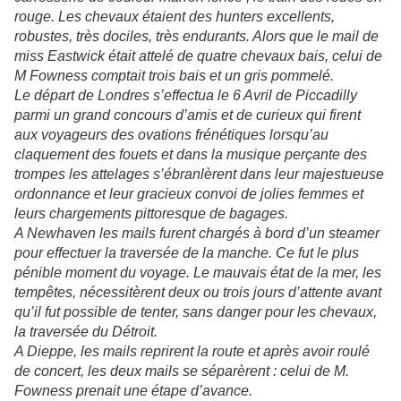
rouge. Les chevaux étaient des hunters excellents,
robustes, très dociles, très endurants. Alors que le mail de
miss Eastwick était attelé de quatre chevaux bais, celui de
M Fowness comptait trois bais et un gris pommelé.
Le départ de Londres s’effectua le 6 Avril de Piccadilly
parmi un grand concours d’amis et de curieux qui firent
aux voyageurs des ovations frénétiques lorsqu’au
claquement des fouets et dans la musique perçante des
trompes les attelages s’ébranlèrent dans leur majestueuse
ordonnance et leur gracieux convoi de jolies femmes et
leurs chargements pittoresque de bagages.
A Newhaven les mails furent chargés à bord d’un steamer
pour effectuer la traversée de la manche. Ce fut le plus
pénible moment du voyage. Le mauvais état de la mer, les
tempêtes, nécessitèrent deux ou trois jours d’attente avant
qu’il fut possible de tenter, sans danger pour les chevaux,
la traversée du Détroit.
A Dieppe, les mails reprirent la route et après avoir roulé
de concert, les deux mails se séparèrent : celui de M.
Fowness prenait une étape d’avance.