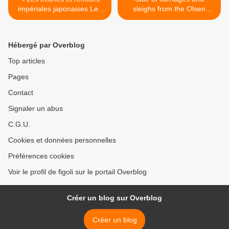
impériales japonaises Les
sleighs from the Olsen
voitures de cérémonie et
collection. Vente de voitures
les chevaux de l’empereur
et traineaux provenant de la
collection Olsen. >
Hébergé par Overblog
Top articles
Pages
Contact
Signaler un abus
C.G.U.
Cookies et données personnelles
Préférences cookies
Voir le profil de figoli sur le portail Overblog
Créer un blog sur Overblog
Créer un blog