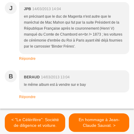
J
JPB
14/03/2013 14:04
en précisant que le duc de Magenta n'est autre que le
maréchal de Mac Mahon qui fut par la suite Président de la
République Française après le couronnement (Henri V)
manqué du Comte de Chambord en<br /> 1873 ; les voitures
de cérémonie d'entrée du Roi à Paris ayant été déjà fournies
par le carrossier 'Binder Frères'.
Répondre
B
BERAUD
14/03/2013 13:04
le même album est à vendre sur e bay
Répondre
< "Le Célérifère": Société
En hommage à Jean-
de diligence et voiture.
Claude Sauvat. >