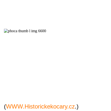
La visite de ce musée inclue la projection de films
pédagogiques, la visite des ateliers de restauration, de
la collection de lanternes et, courant 2011, un centre
de documentation..
Les groupes peuvent bénéficier d’une visite
commentée par des professionnels.
Dans une période, où partout en Europe ( France,
Italie, Belgique, Allemagne,…) règne une grande
inquiétude sur l’avenir des collections publiques de
voitures hippomobiles, nous ne pouvons que saluer la
réalisation de Mr Vaclac Obr , dont l’exemple sera, du
moins nous l’espérons, porteur d’une dynamique au
niveau européen.
Vous trouverez d’autres informations sur le site
du musée en cliquant sur ce lien
(
WWW.Historickekocary.cz
.)