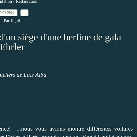
tation - Restauration.
0.01.2014
…
Par figoli
d'un siège d'une berline de gala
Ehrler
ateliers de Luis Alba
ence!
...nous vous avions montré différentes voitures
er Ehrler, à Paris, montée avec un siège à l'anglaise garni