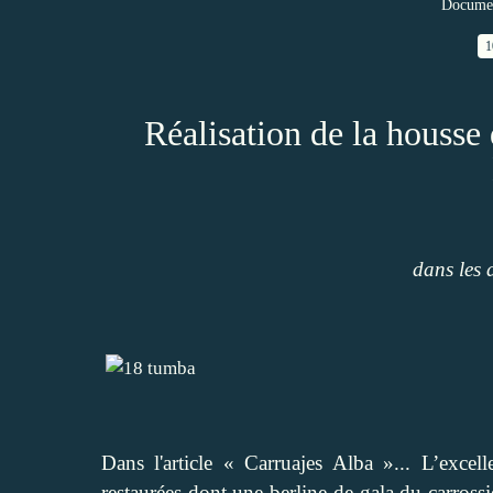
Documen
1
Réalisation de la housse 
dans les 
Dans l'article
« Carruajes Alba »... L’excell
restaurées dont une berline de gala du carrossi