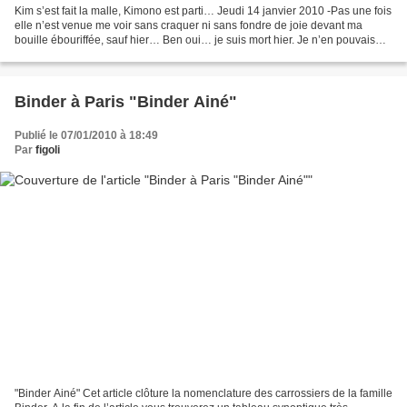
Kim s’est fait la malle, Kimono est parti… Jeudi 14 janvier 2010 -Pas une fois
elle n’est venue me voir sans craquer ni sans fondre de joie devant ma
bouille ébouriffée, sauf hier… Ben oui… je suis mort hier. Je n’en pouvais
plus, j’avais trente neuf...
Binder à Paris "Binder Ainé"
Publié le 07/01/2010 à 18:49
Par
figoli
"Binder Ainé" Cet article clôture la nomenclature des carrossiers de la famille