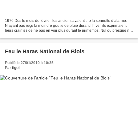
1976 Dés le mois de février, les anciens avaient tiré la sonnette d’alarme.
N’ayant pas reçu la moindre goutte de pluie durant l’hiver, ils exprimaient
leurs craintes de ne pas en voir plus durant le printemps. Nul ou presque ne
les avait entendus. C’est...
Feu le Haras National de Blois
Publié le 27/01/2010 à 10:35
Par
figoli