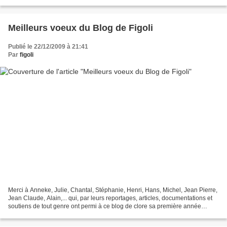
Mais mieux les connaitre, et éventuellement...
Meilleurs voeux du Blog de Figoli
Publié le 22/12/2009 à 21:41
Par
figoli
Merci à Anneke, Julie, Chantal, Stéphanie, Henri, Hans, Michel, Jean Pierre,
Jean Claude, Alain,... qui, par leurs reportages, articles, documentations et
soutiens de tout genre ont permi à ce blog de clore sa première année
d'existence. Quelque soit...