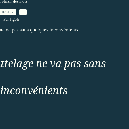
 plaisir des mots
0.02.2017
…
Par figoli
attelage ne va pas sans
 inconvénients