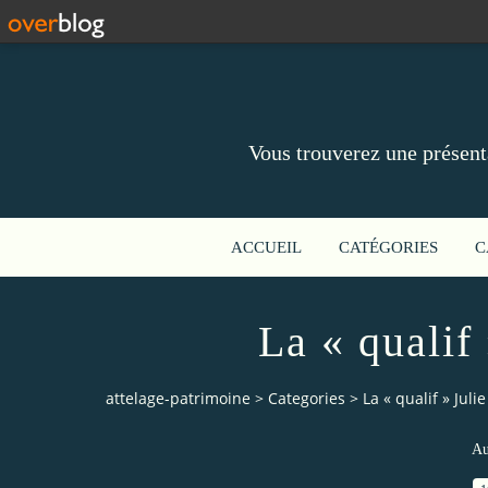
Vous trouverez une présent
ACCUEIL
CATÉGORIES
C
La « qualif
attelage-patrimoine
>
Categories
>
La « qualif » Juli
Au