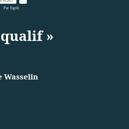
6.10.2017
…
Par figoli
 qualif »
e Wasselin