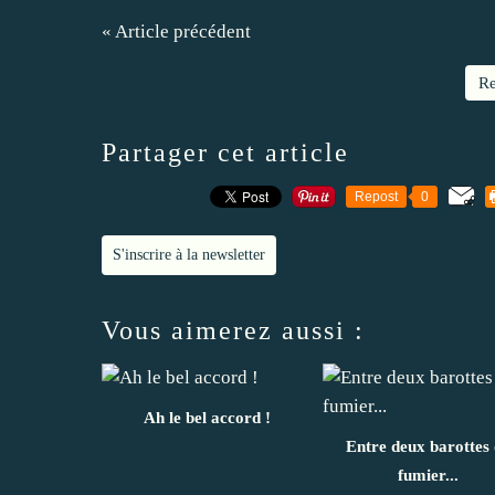
« Article précédent
Re
Partager cet article
Repost
0
S'inscrire à la newsletter
Vous aimerez aussi :
Ah le bel accord !
Entre deux barottes 
fumier...