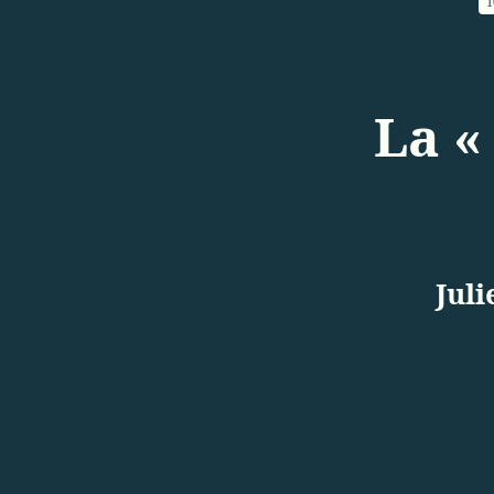
1
La «
Juli