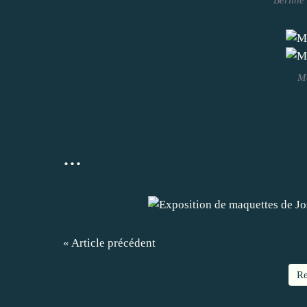
Ma
...
« Article précédent
Re