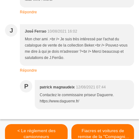
Répondre
J
José Ferrao
10/08/2021 16:02
Mon cher ami .<br /> Je suis très intéressé par l'achat du
catalogue de vente de la collection Beker.<br /> Pouvez-vous
me dire à qui je dois m'adresser ?<br /> Merci beaucoup et
salutations de J.Ferrão.
Répondre
P
patrick magnaudeix
12/08/2021 07:44
Contactez le commissaire priseur Daguerre.
https://www.daguerre.fr/
< Le règlement des
Fiacres et voitures de
camionneurs
remise de la "Compagnie