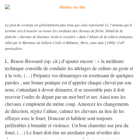
Le pied de cordeau est généralement plus long que celui représenté ici, l’anneau qui le
termine sert à boucler ou nouer les cordeaux des chevaux de flèche. Détail de la
planche « harnais de limonier, bride à croisière » dans l’Album de la sellerie française
édité par le Moniteur de Sellerie Civile et Militaire, Paris, sans date [1900]. Coll°
particulière.
L. Brasse-Brossard (op. cit.) d’ajouter encore : « la meilleure
technique conseille de conduire les attelages de culture au geste et
à la voix. (…) Préparez vos démarrages en avertissant de quelques
paroles ; une bonne pratique est d’appeler chaque cheval par son
nom, s’attendant à devoir démarrer, il se rassemble puis il doit
recevoir l’ordre de départ par un mot bref et net. Ainsi tous les
chevaux s’emploient du même coup. Amorcez les changements
de direction, réglez l’allure, calmez les chevaux au lieu de les
effrayer avec le fouet. Douceur et habileté sont toujours
préférables à brutalité et violence. Un bon charretier use peu du
fouet. (…) Le fouet doit être un auxiliaire pour réveiller des