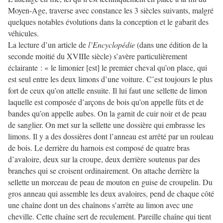
Moyen-Age, traverse avec constance les 3 siècles suivants, malgré
quelques notables évolutions dans la conception et le gabarit des
véhicules.
La lecture d’un article de
l’Encyclopédie
(dans une édition de la
seconde moitié du XVIIIe siècle) s’avère particulièrement
éclairante : « le limonier [est] le premier cheval qu’on place, qui
est seul entre les deux limons d’une voiture. C’est toujours le plus
fort de ceux qu’on attelle ensuite. Il lui faut une sellette de limon
laquelle est composée d’arçons de bois qu’on appelle fûts et de
bandes qu’on appelle aubes. On la garnit de cuir noir et de peau
de sanglier. On met sur la sellette une dossière qui embrasse les
limons. Il y a des dossières dont l’anneau est arrêté par un rouleau
de bois. Le derrière du harnois est composé de quatre bras
d’avaloire, deux sur la croupe, deux derrière soutenus par des
branches qui se croisent ordinairement. On attache derrière la
sellette un morceau de peau de mouton en guise de croupelin. Du
gros anneau qui assemble les deux avaloires, pend de chaque côté
une chaîne dont un des chaînons s’arrête au limon avec une
cheville. Cette chaîne sert de reculement. Pareille chaîne qui tient