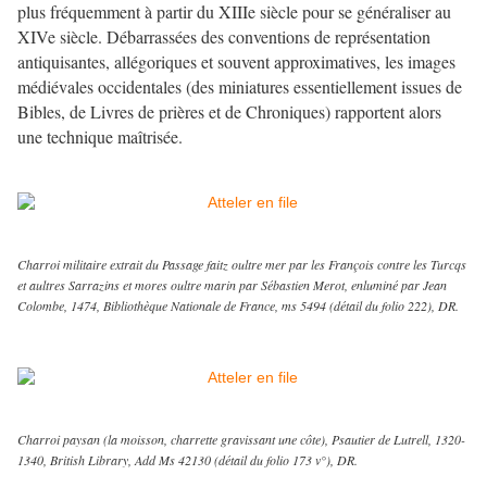
plus fréquemment à partir du XIIIe siècle pour se généraliser au
XIVe siècle. Débarrassées des conventions de représentation
antiquisantes, allégoriques et souvent approximatives, les images
médiévales occidentales (des miniatures essentiellement issues de
Bibles, de Livres de prières et de Chroniques) rapportent alors
une technique maîtrisée.
Charroi militaire extrait du Passage faitz oultre mer par les François contre les Turcqs
et aultres Sarrazins et mores oultre marin par Sébastien Merot, enluminé par Jean
Colombe, 1474, Bibliothèque Nationale de France, ms 5494 (détail du folio 222), DR.
Charroi paysan (la moisson, charrette gravissant une côte), Psautier de Lutrell, 1320-
1340, British Library, Add Ms 42130 (détail du folio 173 v°), DR.