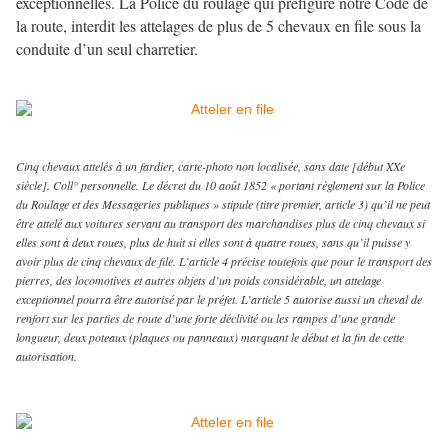
exceptionnelles. La Police du roulage qui préfigure notre Code de
la route, interdit les attelages de plus de 5 chevaux en file sous la
conduite d’un seul charretier.
Cinq chevaux attelés à un fardier, carte-photo non localisée, sans date [début XXe
siècle]. Coll° personnelle. Le décret du 10 août 1852 « portant règlement sur la Police
du Roulage et des Messageries publiques » stipule (titre premier, article 3) qu’il ne peut
être attelé aux voitures servant au transport des marchandises plus de cinq chevaux si
elles sont à deux roues, plus de huit si elles sont à quatre roues, sans qu’il puisse y
avoir plus de cinq chevaux de file. L’article 4 précise toutefois que pour le transport des
pierres, des locomotives et autres objets d’un poids considérable, un attelage
exceptionnel pourra être autorisé par le préfet. L’article 5 autorise aussi un cheval de
renfort sur les parties de route d’une forte déclivité ou les rampes d’une grande
longueur, deux poteaux (plaques ou panneaux) marquant le début et la fin de cette
autorisation.