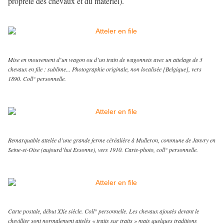
propreté des chevaux et du matériel).
Mise en mouvement d’un wagon ou d’un train de wagonnets avec un attelage de 3
chevaux en file : sublime... Photographie originale, non localisée [Belgique], vers
1890. Coll° personnelle.
Remarquable attelée d’une grande ferme céréalière à Mulleron, commune de Janvry en
Seine-et-Oise (aujourd’hui Essonne), vers 1910. Carte-photo, coll° personnelle.
Carte postale, début XXe siècle. Coll° personnelle. Les chevaux ajoutés devant le
chevillier sont normalement attelés « traits sur traits » mais quelques traditions