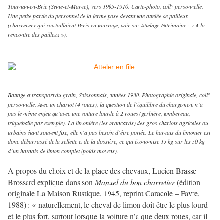
Tournan-en-Brie (Seine-et-Marne), vers 1905-1910. Carte-photo, coll° personnelle.
Une petite partie du personnel de la ferme pose devant une attelée de pailleux
(charretiers qui ravitaillaient Paris en fourrage, voir sur Attelage Patrimoine : « A la
rencontre des pailleux »).
Battage et transport du grain, Soissonnais, années 1930. Photographie originale, coll°
personnelle. Avec un chariot (4 roues), la question de l’équilibre du chargement n’a
pas le même enjeu qu’avec une voiture lourde à 2 roues (gerbière, tombereau,
triqueballe par exemple). La limonière (les brancards) des gros chariots agricoles ou
urbains étant souvent fixe, elle n’a pas besoin d’être portée. Le harnais du limonier est
donc débarrassé de la sellette et de la dossière, ce qui économise 15 kg sur les 50 kg
d’un harnais de limon complet (poids moyens).
A propos du choix et de la place des chevaux, Lucien Brasse
Brossard explique dans son
Manuel du bon charretier
(édition
originale La Maison Rustique, 1945, reprint Caracole – Favre,
1988) : « naturellement, le cheval de limon doit être le plus lourd
et le plus fort, surtout lorsque la voiture n’a que deux roues, car il