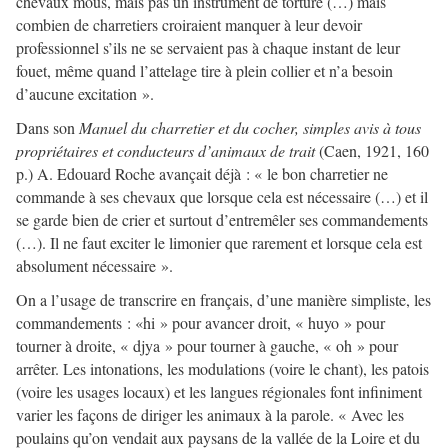
chevaux mous, mais pas un instrument de torture (…) mais
combien de charretiers croiraient manquer à leur devoir
professionnel s’ils ne se servaient pas à chaque instant de leur
fouet, même quand l’attelage tire à plein collier et n’a besoin
d’aucune excitation ».
Dans son
Manuel du charretier et du cocher, simples avis à tous
propriétaires et conducteurs d’animaux de trait
(Caen, 1921, 160
p.) A. Edouard Roche avançait déjà : « le bon charretier ne
commande à ses chevaux que lorsque cela est nécessaire (…) et il
se garde bien de crier et surtout d’entremêler ses commandements
(…). Il ne faut exciter le limonier que rarement et lorsque cela est
absolument nécessaire ».
On a l’usage de transcrire en français, d’une manière simpliste, les
commandements : «hi » pour avancer droit, « huyo » pour
tourner à droite, « djya » pour tourner à gauche, « oh » pour
arrêter. Les intonations, les modulations (voire le chant), les patois
(voire les usages locaux) et les langues régionales font infiniment
varier les façons de diriger les animaux à la parole. « Avec les
poulains qu’on vendait aux paysans de la vallée de la Loire et du