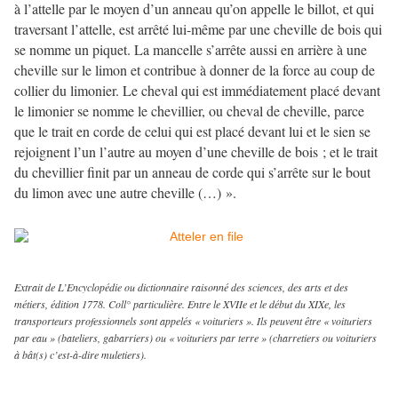
à l’attelle par le moyen d’un anneau qu’on appelle le billot, et qui
traversant l’attelle, est arrêté lui-même par une cheville de bois qui
se nomme un piquet. La mancelle s’arrête aussi en arrière à une
cheville sur le limon et contribue à donner de la force au coup de
collier du limonier. Le cheval qui est immédiatement placé devant
le limonier se nomme le chevillier, ou cheval de cheville, parce
que le trait en corde de celui qui est placé devant lui et le sien se
rejoignent l’un l’autre au moyen d’une cheville de bois ; et le trait
du chevillier finit par un anneau de corde qui s’arrête sur le bout
du limon avec une autre cheville (…) ».
Extrait de L’Encyclopédie ou dictionnaire raisonné des sciences, des arts et des
métiers, édition 1778. Coll° particulière. Entre le XVIIe et le début du XIXe, les
transporteurs professionnels sont appelés « voituriers ». Ils peuvent être « voituriers
par eau » (bateliers, gabarriers) ou « voituriers par terre » (charretiers ou voituriers
à bât(s) c’est-à-dire muletiers).