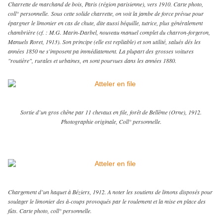
Charrette de marchand de bois, Paris (région parisienne), vers 1910. Carte photo,
coll° personnelle.
Sous cette solide charrette, on voit la jambe de force prévue pour
épargner le limonier en cas de chute, dite aussi béquille, tutrice, plus généralement
chambrière (cf. : M.G. Marin-Darbel, nouveau manuel complet du charron-forgeron,
Manuels Roret, 1913). Son principe (elle est repliable) et son utilité, salués dés les
années 1850 ne s'imposent pa immédiatement. La plupart des grosses voitures
"routière", rurales et urbaines, en sont pourvues dans les années 1880.
Sortie d’un gros chêne par 11 chevaux en file, forêt de Bellême (Orne), 1912.
Photographie originale, Coll° personnelle.
Chargement d’un haquet à Béziers, 1912. A noter les soutiens de limons disposés pour
soulager le limonier des à-coups provoqués par le roulement et la mise en place des
fûts. Carte photo, coll° personnelle.