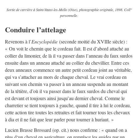
Sortie de carrière à Saint-Vaast-les-Mello (Oise), photographie originale, 1898. Coll°
personnelle.
Conduire l’attelage
Revenons à l’
Encyclopédie
(seconde moitié du XVIIIe siècle) :
« On voit le chemin que le cordeau fait. Il est d’abord attaché au
collier du limonier, de là il va passer dans l’anneau du faux surdos
ensuite dans un anneau attaché au collier du chevillier. Entre ces
deux anneaux commence un autre petit cordeau joint au véritable,
qui va s’attacher au mors de chaque cheval. Le vrai cordeau en
suivant son chemin va passer à un anneau suspendu au montant
de la têtière, d’où il va passer dans le faux surdos du cheval qui
est devant et toujours ainsi jusqu’au dernier cheval. Comme le
charretier se tient toujours à gauche, quand il tire à lui le cordeau,
cette action tire toutes les retraites et fait tourner tous les chevaux
à dia et il ne fait que leur parler pour tourner à huriaut. »
Lucien Brasse Brossard (op. cit.) nous confirme : « quand on a
plus d‘un cheval en agriculture, on remplace les guides par un