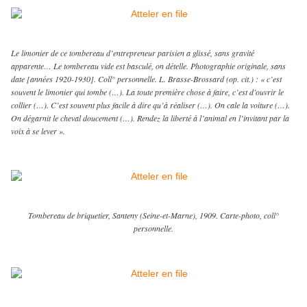
Le limonier de ce tombereau d’entrepreneur parisien a glissé, sans gravité
apparente… Le tombereau vide est basculé, on dételle. Photographie originale, sans
date [années 1920-1930]. Coll° personnelle. L. Brasse-Brossard (op. cit.) : « c’est
souvent le limonier qui tombe (…). La toute première chose à faire, c’est d’ouvrir le
collier (…). C’est souvent plus facile à dire qu’à réaliser (…). On cale la voiture (…).
On dégarnit le cheval doucement (…). Rendez la liberté à l’animal en l’invitant par la
voix à se lever ».
Tombereau de briquetier, Santeny (Seine-et-Marne), 1909. Carte-photo, coll°
personnelle.