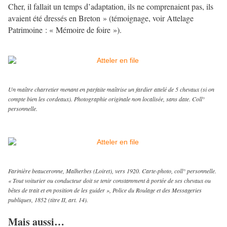
Cher, il fallait un temps d’adaptation, ils ne comprenaient pas, ils
avaient été dressés en Breton » (témoignage, voir Attelage
Patrimoine : « Mémoire de foire »).
Un maître charretier menant en parfaite maîtrise un fardier attelé de 5 chevaux (si on
compte bien les cordeaux). Photographie originale non localisée, sans date. Coll°
personnelle.
Farinière beauceronne, Malherbes (Loiret), vers 1920. Carte-photo, coll° personnelle.
« Tout voiturier ou conducteur doit se tenir constamment à portée de ses chevaux ou
bêtes de trait et en position de les guider », Police du Roulage et des Messageries
publiques, 1852 (titre II, art. 14).
Mais aussi…