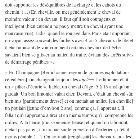
doit supporter les déséquilibres de la charge et les cahots du
chemin. (…) En cheville, on met généralement le cheval de
moindre valeur ; en devant, il faut qu’il soit courageux et
intelligent (bien entendu ne pas y mettre un cheval ayant une
mauvaise vue). Jadis, quand le roulage dans Paris était important,
on voyait assez souvent des fardiers avec 4 ou 5 chevaux de file et
il était amusant de voir comment certains chevaux de flèche
savaient bien se glisser au milieu du trafic, évitant des arrêts suivis
de démarrage pénibles ».
« En Champagne [Berrichonne, région de grandes exploitations
céréalières], on changeait toujours les
attelées
. Le limonier était
un « pilier d’écurie », fiable, un cheval d’âge [5 à 15 ans] qu’on
gardait. Un bon limonier valait cher. Devant, c’était un cheval sûr,
bien mis [parfaitement dressé] et on mettait au milieu [en cheville]
un poulain [jeune d’environ 2 ans], comme ça, il apprenait. Il
fallait qu’il apprenne à tirer et en même temps qu’il comprenne les
ordres. A la lieuse [moissonneuse-lieuse] et quand on labourait,
c’était pas pareil, il marchait sur le guéret ou à l’extérieur, c’était
moins pénible (…). On tournait [remplaçait] les chevaux tous les