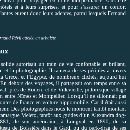
le idéal pour voyager en toute indépendance, sans être
tels et à leurs surprises, et pour s’assurer un confort
antes eurent donc leurs adeptes, parmi lesquels Fernand
rnand Révil attelée en arbalète
aux
lide autorisait un train de vie confortable et brillant,
re et la photographie. Il ramena de ses périples à travers
, la Grèce, et l’Egypte, de nombreux clichés, aujourd’hui
n dehors des voyages, il partageait son temps entre sa
al, près de Rouen, et de Villevieille, pittoresque village
entre Nîmes et Montpellier. Lorsqu’il ne sillonnait pas
routes de France en voiture hippomobile. Car il était aussi
eur. Des photographies nous le montrent tantôt montant
camargue Meleto, tantôt aux guides d’un Alexandra dog-
1881, de son américaine, à Longval en 1890, de sa
âteau de Boissière dans le Gard, ou du park-drag de ses