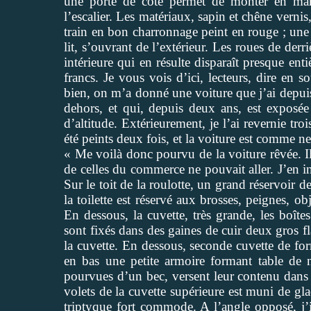
une porte de côté permet de monter en mar
l’escalier. Les matériaux, sapin et chêne vernis
train en bon charronnage peint en rouge ; une
lit, s’ouvrant de l’extérieur. Les roues de derri
intérieure qui en résulte disparaît presque e
francs. Je vous vois d’ici, lecteurs, dire en
bien, on m’a donné une voiture que j’ai depuis 
dehors, et qui, depuis deux ans, est exposée
d’altitude. Extérieurement, je l’ai revernie troi
été peints deux fois, et la voiture est comme n
« Me voilà donc pourvu de la voiture rêvée. Il 
de celles du commerce ne pouvait aller. J’en i
Sur le toit de la roulotte, un grand réservoir de
la toilette est réservé aux brosses, peignes, ob
En dessous, la cuvette, très grande, les boîte
sont fixés dans des gaines de cuir deux gros fla
la cuvette. En dessous, seconde cuvette de fo
en bas une petite armoire formant table de 
pourvues d’un bec, versent leur contenu dans 
volets de la cuvette supérieure est muni de gl
triptyque fort commode. A l’angle opposé, j’i