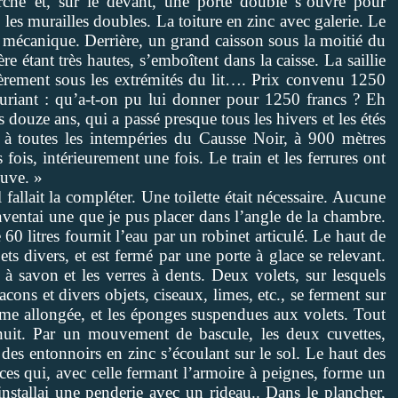
che et, sur le devant, une porte double s’ouvre pour
, les murailles doubles. La toiture en zinc avec galerie. Le
 mécanique. Derrière, un grand caisson sous la moitié du
ère étant très hautes, s’emboîtent dans la caisse. La saillie
ntièrement sous les extrémités du lit…. Prix convenu 1250
 souriant : qu’a-t-on pu lui donner pour 1250 francs ? Eh
douze ans, qui a passé presque tous les hivers et les étés
 à toutes les intempéries du Causse Noir, à 900 mètres
s fois, intérieurement une fois. Le train et les ferrures ont
euve. »
fallait la compléter. Une toilette était nécessaire. Aucune
nventai une que je pus placer dans l’angle de la chambre.
 60 litres fournit l’eau par un robinet articulé. Le haut de
jets divers, et est fermé par une porte à glace se relevant.
s à savon et les verres à dents. Deux volets, sur lesquels
cons et divers objets, ciseaux, limes, etc., se ferment sur
rme allongée, et les éponges suspendues aux volets. Tout
nuit. Par un mouvement de bascule, les deux cuvettes,
des entonnoirs en zinc s’écoulant sur le sol. Le haut des
aces qui, avec celle fermant l’armoire à peignes, forme un
nstallai une penderie avec un rideau.. Dans le plancher,