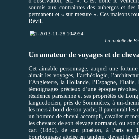
d’observation, etc. ». C’est donc le véhicu
soumis aux contraintes des auberges et des hô
permanent et « sur mesure ». Ces maisons roul
Révil.
La roulotte de Fe
Un amateur de voyages et de chev
Cet aimable personnage, auquel une fortune so
aimait les voyages, l’archéologie, l’architectu
l’Angleterre, la Hollande, l’Espagne, l’Italie
témoignages précieux d’une époque révolue. E
résidence parisienne et ses propriétés de Longv
languedocien, près de Sommières, à mi-chemin 
les mers à bord de son yacht, il parcourait les 
un homme de cheval accompli, cavalier et men
les chevaux de son élevage normand, ou son 
cart (1880), de son phaéton, à Paris en 
bourbonnaise attelée en tandem, devant le ch