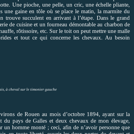
otte. Une pioche, une pelle, un cric, une échelle pliante,
s une gaine en tôle où se place le matin, la marmite du
n trouve succulent en arrivant à l’étape. Dans le grand
atterie de cuisine et un fourneau démontable au charbon de
uffe, rôtissoire, etc. Sur le toit on peut mettre une malle
, brides et tout ce qui concerne les chevaux. Au besoin
ais, à cheval sur le timonier gauche
 environs de Rouen au mois d’octobre 1894, ayant sur la
ent du pays de Galles et deux chevaux de mon élevage,
 par un homme monté ; ceci, afin de n’avoir personne que
, en toute liberté, ouvrir les deux portes du devant et