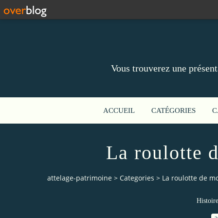
Vous trouverez une présent
ACCUEIL
CATÉGORIES
C
La roulotte 
attelage-patrimoine
>
Categories
>
La roulotte de m
Histoir