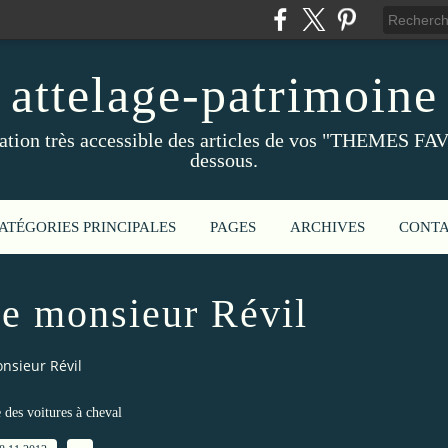
attelage-patrimoine
ation très accessible des articles de vos "THEMES FAV
dessous.
ATÉGORIES PRINCIPALES
PAGES
ARCHIVES
CONT
de monsieur Révil
onsieur Révil
e des voitures à cheval