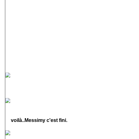
à la tête de ses troupes
au briefing avec concurrents et juges
et
voilà..Messimy c'est fini.