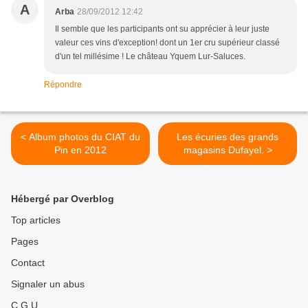
A
Arba
28/09/2012 12:42
Il semble que les participants ont su apprécier à leur juste
valeur ces vins d'exception! dont un 1er cru supérieur classé
d'un tel millésime ! Le château Yquem Lur-Saluces.
Répondre
< Album photos du CIAT du
Les écuries des grands
Pin en 2012
magasins Dufayel. >
Hébergé par Overblog
Top articles
Pages
Contact
Signaler un abus
C.G.U.