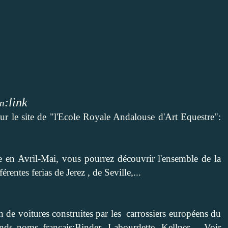
:
link
en
sur le site de "l'Ecole Royale Andalouse d'Art Equestre":
e en Avril-Mai, vous pourrez découvrir l'ensemble de la
férentes ferias de Jerez , de Seville,...
 de voitures construites par les carrossiers européens du
ands noms français;Binder, Labourdette, Kellner,... Voir