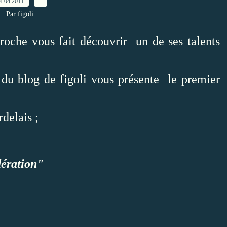
4.04.2011
…
Par figoli
oche vous fait découvrir un de ses talents
 du blog de figoli vous présente le premier
delais ;
dération"