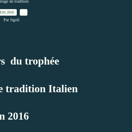
elage de tradition
8.01.2016
…
Par figoli
rs
du trophée
de
tradition Italien
n 2016