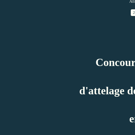
Att
2
Concou
d'attelage 
e