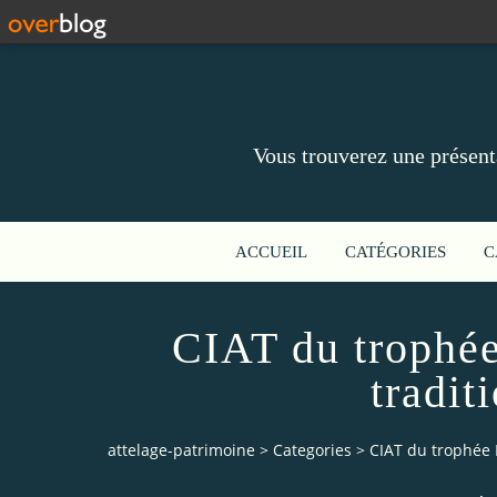
Vous trouverez une présent
ACCUEIL
CATÉGORIES
C
CIAT du trophée 
tradit
attelage-patrimoine
>
Categories
>
CIAT du trophée I