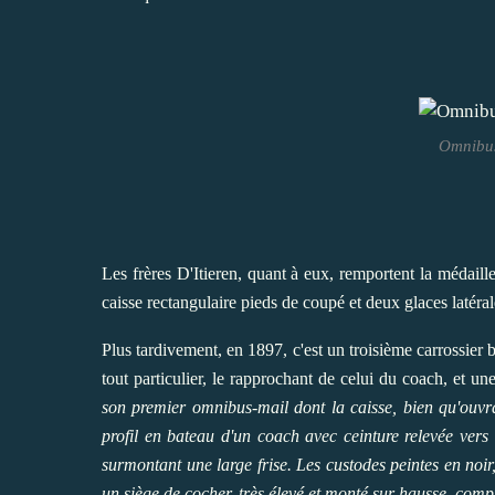
Omnibus
Les frères D'Itieren, quant à eux, remportent la médail
caisse rectangulaire pieds de coupé et deux glaces latéra
Plus tardivement, en 1897, c'est un troisième carrossier
tout particulier, le rapprochant de celui du coach, et un
son premier omnibus-mail dont la caisse, bien qu'ouvra
profil en bateau d'un coach avec ceinture relevée vers 
surmontant une large frise. Les custodes peintes en noir,
un siège de cocher, très élevé et monté sur hausse, complè