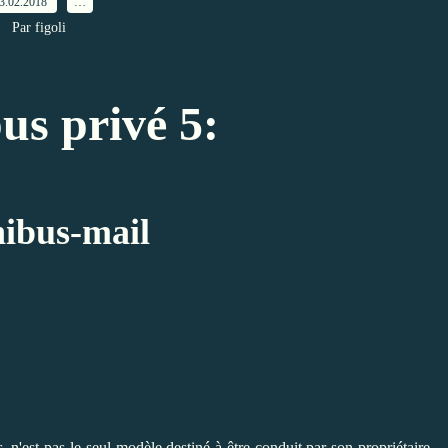
3.02.2018
…
Par figoli
s privé 5:
ibus-mail
n'est pas le seul modèle destiné à être conduit par son propriétaire.