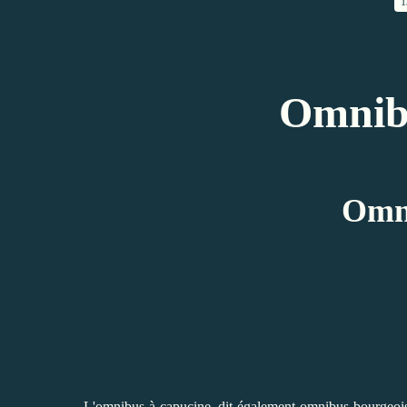
1
Omnibu
Omn
L'omnibus à capucine, dit également omnibus bourgeois, 