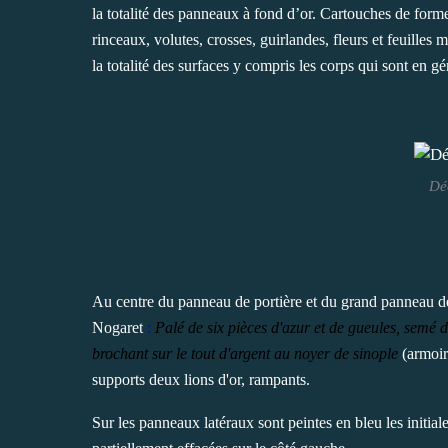
la totalité des panneaux à fond d’or. Cartouches de forme
rinceaux, volutes, crosses, guirlandes, fleurs et feuilles 
la totalité des surfaces y compris les corps qui sont en g
Déc
Au centre du panneau de portière et du grand panneau de
Nogaret
:
Palé de six pièces d'azur et de gueules, semé d
brochant sur le tout d'argent au noyer de sinople
(armoir
supports deux lions d'or, rampants.
Sur les panneaux latéraux sont peintes en bleu les initi