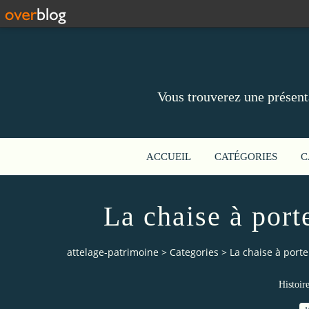
Vous trouverez une présent
ACCUEIL
CATÉGORIES
C
La chaise à port
attelage-patrimoine
>
Categories
>
La chaise à port
Histoir