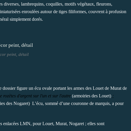
s diverses, lambrequins, coquilles, motifs végétaux, fleurons,
miniaturisées enroulées autour de tiges filiformes, couvrent à profusion
énéral simplement dorés.
or peint, détail
 dossier figure un écu ovale portant les armes des Louet de Murat de
e rozètes d'argent
sur l'un et sur l'autre
(armoiries des Louet)
;
ies des Nogaret)
.
L’écu, sommé d’une couronne de marquis, a pour
ales enlacées LMN, pour Louet, Murat, Nogaret ; elles sont