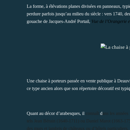
La forme, à élévations planes divisées en panneaux, ty
perdure parfois jusqu’au milieu du siècle : vers 1740, de
gouache de Jacques-André Portail,
Vue de l’Orangerie e
Une chaise à porteurs passée en vente publique à Deauvil
ce type ancien alors que son répertoire décoratif est typ
Quant au décor d’arabesques, il
connaît
d
ans les années 
tels Jean Bérain (1640-1711) ou Daniel Marot (1663-1752
des murs et lambris de châteaux ou d’hôtels particuliers,