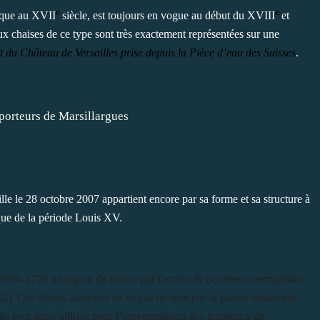
e
e
pique au XVII
siècle, est toujours en vogue au début du XVIII
et
ux chaises de ce type sont très exactement représentées sur une
t du Château de Versailles prise depuis la Pièce d’eau des Suisses
.
le le 28 octobre 2007 appartient encore par sa forme et sa structure à
ique de la période Louis XV.
1690-1720 un regain de faveur par l'action de peintres ornemanistes
). Ces décors alors très en vogue ne sont pas la parure seulement
 ils sont aussi utilisés pour l’ornementation des panneaux de