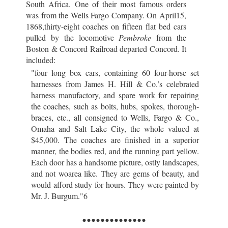
South Africa. One of their most famous orders
was from the Wells Fargo Company. On April15,
1868,thirty-eight coaches on fifteen flat bed cars
pulled by the locomotive
Pembroke
from the
Boston & Concord Railroad departed Concord. It
included:
"four long box cars, containing 60 four-horse set
harnesses from James H. Hill & Co.’s celebrated
harness manufactory, and spare work for repairing
the coaches, such as bolts, hubs, spokes, thorough-
braces, etc., all consigned to Wells, Fargo & Co.,
Omaha and Salt Lake City, the whole valued at
$45,000. The coaches are finished in a superior
manner, the bodies red, and the running part yellow.
Each door has a handsome picture, ostly landscapes,
and not woarea like. They are gems of beauty, and
would afford study for hours. They were painted by
Mr. J. Burgum."
6
..............