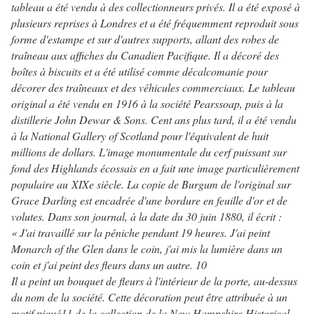
tableau a été vendu à des collectionneurs privés. Il a été exposé à
plusieurs reprises à Londres et a été fréquemment reproduit sous
forme d'estampe et sur d'autres supports, allant des robes de
traîneau aux affiches du Canadien Pacifique. Il a décoré des
boîtes à biscuits et a été utilisé comme décalcomanie pour
décorer des traîneaux et des véhicules commerciaux. Le tableau
original a été vendu en 1916 à la société Pearssoap, puis à la
distillerie John Dewar & Sons. Cent ans plus tard, il a été vendu
à la National Gallery of Scotland pour l'équivalent de huit
millions de dollars. L'image monumentale du cerf puissant sur
fond des Highlands écossais en a fait une image particulièrement
populaire au XIXe siècle. La copie de Burgum de l'original sur
Grace Darling est encadrée d'une bordure en feuille d'or et de
volutes. Dans son journal, à la date du 30 juin 1880, il écrit :
« J'ai travaillé sur la péniche pendant 19 heures. J'ai peint
Monarch of the Glen dans le coin, j'ai mis la lumière dans un
coin et j'ai peint des fleurs dans un autre. 10
Il a peint un bouquet de fleurs à l'intérieur de la porte, au-dessus
du nom de la société. Cette décoration peut être attribuée à un
motif piqué11 de la collection de la New Hampshire Historical