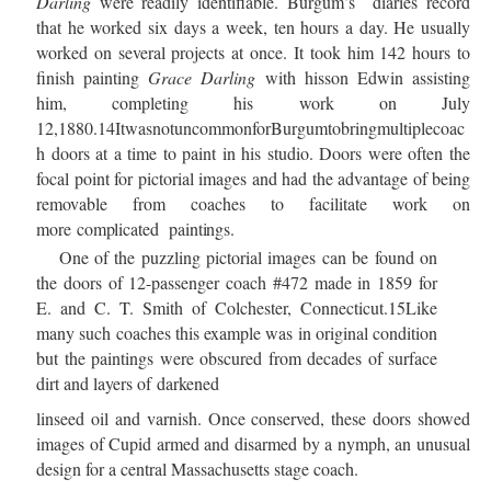
Darling
were readily identifiable.
Burgum’s diaries record
that he worked six days a week, ten hours a day. He usually
worked on several projects at once. It took him 142 hours to
finish painting
Grace Darling
with hisson Edwin assisting
him, completing his work on July
12,1880.
14
ItwasnotuncommonforBurgumtobringmultiplecoac
h doors at a time to paint in his studio. Doors were often the
focal point for pictorial images and had the advantage of being
removable from coaches to facilitate work on
more
complicated
paintings.
One of the puzzling pictorial images can be found on
the doors of 12-passenger coach #472 made in 1859 for
E. and C. T. Smith of Colchester, Connecticut.
15
Like
many such coaches this example was in original condition
but the paintings were obscured from decades of surface
dirt and layers of
darkened
linseed oil and varnish. Once conserved, these doors showed
images of Cupid armed and disarmed by a nymph, an unusual
design for a central Massachusetts stage coach.