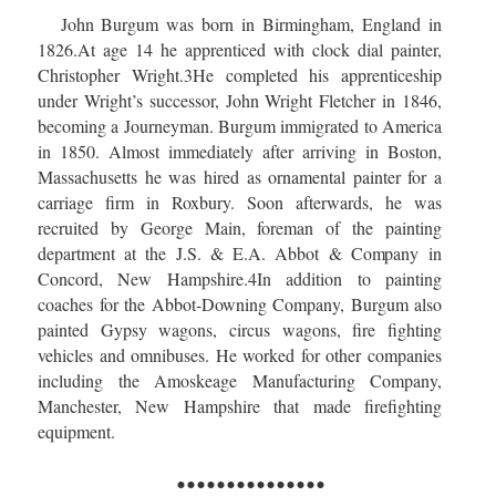
John Burgum was born in Birmingham, England in
1826.At age 14 he apprenticed with clock dial painter,
Christopher Wright.
3
He completed his apprenticeship
under Wright’s successor, John Wright Fletcher in 1846,
becoming a Journeyman. Burgum immigrated to America
in 1850. Almost immediately after arriving in Boston,
Massachusetts he was hired as ornamental painter for a
carriage firm in Roxbury. Soon afterwards, he was
recruited by George Main, foreman of the painting
department at the J.S. & E.A. Abbot &
Company
in
Concord, New Hampshire.
4
In addition to painting
coaches for the Abbot-Downing Company, Burgum also
painted Gypsy wagons, circus wagons, fire fighting
vehicles and omnibuses. He worked for other companies
including the Amoskeage Manufacturing Company,
Manchester, New Hampshire that made firefighting
equipment.
...............