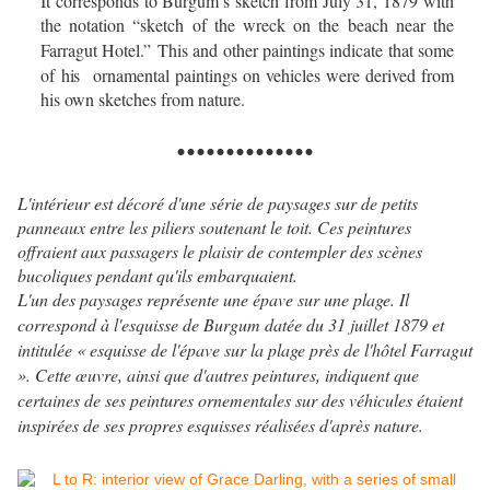
It corresponds to Burgum’s sketch from July 31, 1879 with
the notation “sketch of the wreck on the beach near the
Farragut Hotel.”
This and other paintings indicate that some
of
his
ornamental paintings on vehicles were derived from
his own sketches from nature.
..............
L'intérieur est décoré d'une série de paysages sur de petits
panneaux entre les piliers soutenant le toit. Ces peintures
offraient aux passagers le plaisir de contempler des scènes
bucoliques pendant qu'ils embarquaient.
L'un des paysages représente une épave sur une plage. Il
correspond à l'esquisse de Burgum datée du 31 juillet 1879 et
intitulée « esquisse de l'épave sur la plage près de l'hôtel Farragut
». Cette œuvre, ainsi que d'autres peintures, indiquent que
certaines de ses peintures ornementales sur des véhicules étaient
inspirées de ses propres esquisses réalisées d'après nature.