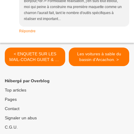
Bonjour,<br /> Formidable réalisation, j'en suis tout ébloui,
moi qui peine à construire ma première maquette comme un
charron l'aurait fait, tant le nombre d'outils spécifiques à
réaliser est important...
Répondre
< ENQUETE SUR LES
Les voitures à sable du
MAIL-COACH GUIET & Cie
bassin d’Arcachon. >
(remise à jour 05 09 2023)
Hébergé par Overblog
Top articles
Pages
Contact
Signaler un abus
C.G.U.