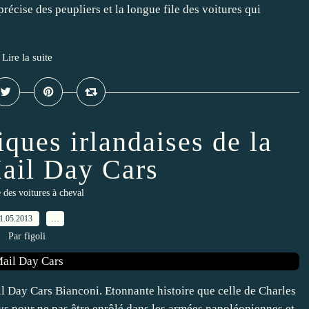
écise des peupliers et la longue file des voitures qui
Lire la suite
iques irlandaises de la
ail Day Cars
e des voitures à cheval
1.05.2013
…
Par figoli
il Day Cars Bianconi. Etonnante histoire que celle de Charles
pays pour ne pas être enrôlé dans les armées napoléoniennes et