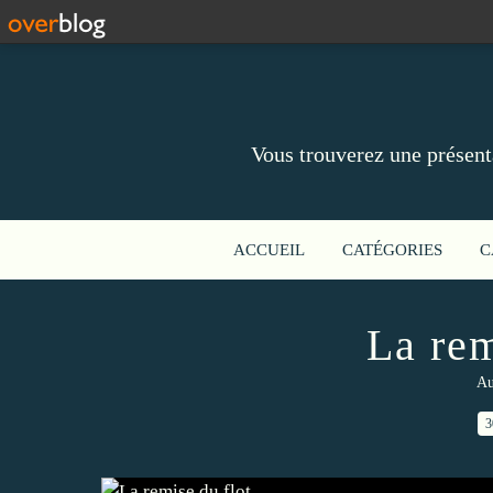
Vous trouverez une présent
ACCUEIL
CATÉGORIES
C
La rem
Au
3