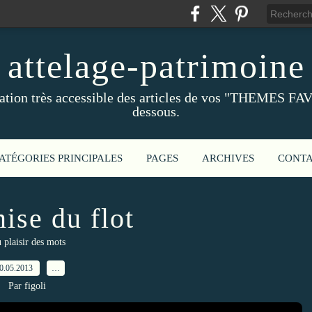
attelage-patrimoine
ation très accessible des articles de vos "THEMES FAV
dessous.
ATÉGORIES PRINCIPALES
PAGES
ARCHIVES
CONT
ise du flot
 plaisir des mots
0.05.2013
…
Par figoli