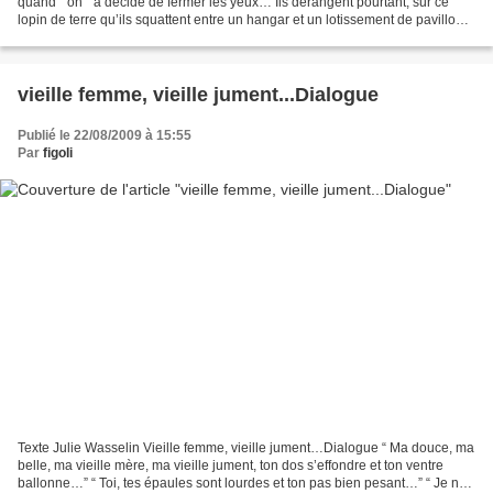
quand “ on “ a décidé de fermer les yeux… Ils dérangent pourtant, sur ce
lopin de terre qu’ils squattent entre un hangar et un lotissement de pavillons
qui ne demande qu’à...
vieille femme, vieille jument...Dialogue
Publié le 22/08/2009 à 15:55
Par
figoli
Texte Julie Wasselin Vieille femme, vieille jument…Dialogue “ Ma douce, ma
belle, ma vieille mère, ma vieille jument, ton dos s’effondre et ton ventre
ballonne…” “ Toi, tes épaules sont lourdes et ton pas bien pesant…” “ Je ne