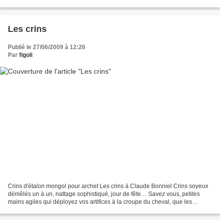
suis pas carrée, je l’avoue....
Les crins
Publié le 27/06/2009 à 12:26
Par
figoli
Crins d'étalon mongol pour archet Les crins à Claude Bonniel Crins soyeux
démêlés un à un, nattage sophistiqué, jour de fête… Savez vous, petites
mains agiles qui déployez vos artifices à la croupe du cheval, que les
oiseaux guettent les crins tombés,...