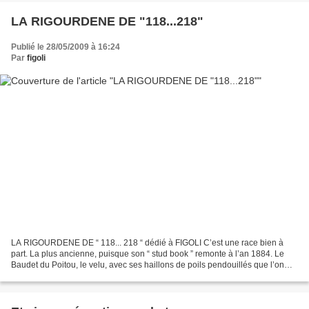
LA RIGOURDENE DE "118...218"
Publié le 28/05/2009 à 16:24
Par
figoli
LA RIGOURDENE DE “ 118... 218 “ dédié à FIGOLI C’est une race bien à
part. La plus ancienne, puisque son “ stud book ” remonte à l’an 1884. Le
Baudet du Poitou, le velu, avec ses haillons de poils pendouillés que l’on
croirait coiffés avec un pétard....