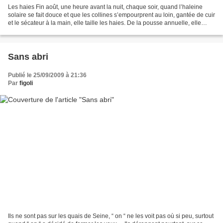
Les haies Fin août, une heure avant la nuit, chaque soir, quand l’haleine
solaire se fait douce et que les collines s’empourprent au loin, gantée de cuir
et le sécateur à la main, elle taille les haies. De la pousse annuelle, elle
libère les rubans électrifiés...
Sans abri
Publié le 25/09/2009 à 21:36
Par
figoli
Ils ne sont pas sur les quais de Seine, “ on “ ne les voit pas où si peu, surtout