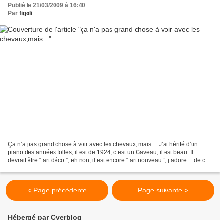
Publié le 21/03/2009 à 16:40
Par
figoli
Ça n’a pas grand chose à voir avec les chevaux, mais… J’ai hérité d’un
piano des années folles, il est de 1924, c’est un Gaveau, il est beau. Il
devrait être “ art déco ”, eh non, il est encore “ art nouveau ”, j’adore… de ce
style nouille fluide et végétal...
< Page précédente
Page suivante >
Hébergé par Overblog