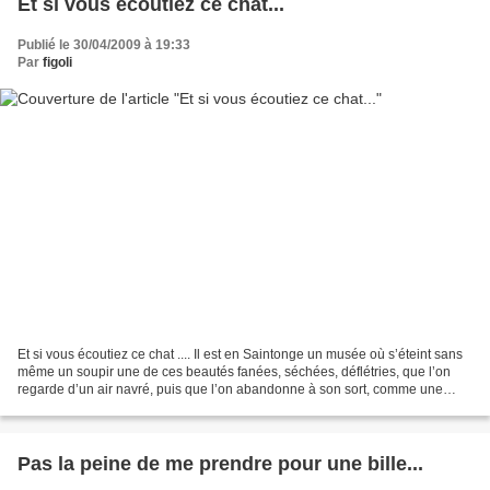
Et si vous écoutiez ce chat...
Publié le 30/04/2009 à 19:33
Par
figoli
Et si vous écoutiez ce chat .... Il est en Saintonge un musée où s’éteint sans
même un soupir une de ces beautés fanées, séchées, déflétries, que l’on
regarde d’un air navré, puis que l’on abandonne à son sort, comme une
femme vieille, dont on se dit,...
Pas la peine de me prendre pour une bille...