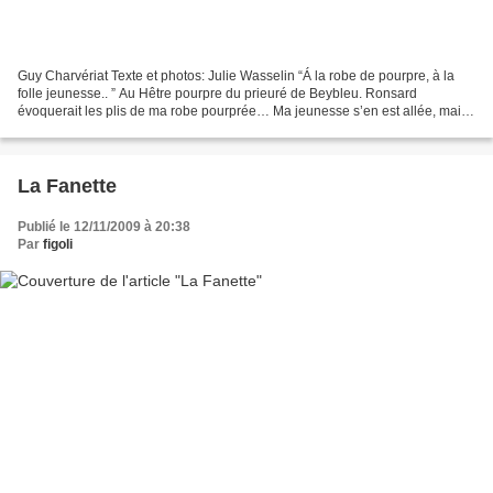
Guy Charvériat Texte et photos: Julie Wasselin “Á la robe de pourpre, à la
folle jeunesse.. ” Au Hêtre pourpre du prieuré de Beybleu. Ronsard
évoquerait les plis de ma robe pourprée… Ma jeunesse s’en est allée, mais,
dans la force de l‘âge, je règne en...
La Fanette
Publié le 12/11/2009 à 20:38
Par
figoli