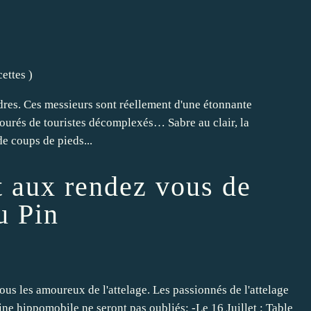
cettes
)
res. Ces messieurs sont réellement d'une étonnante
tourés de touristes décomplexés… Sabre au clair, la
e coups de pieds...
t aux rendez vous de
u Pin
us les amoureux de l'attelage. Les passionnés de l'attelage
ine hippomobile ne seront pas oubliés: -Le 16 Juillet : Table