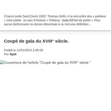
Charroi porte Saint Denis 1802. Thomas Girtin. A la rencontre des « pailleux
» 1ère partie : un peu d’histoire « Pailleux : [adjectif] fait de paille ». Plus
aucun dictionnaire ne donne désormais à ce mot une définition
professionnelle. Le nom a pourtant...
Coupé de gala du XVIII° siècle.
Publié le 12/01/2015 à 08:59
Par
figoli