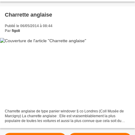
Charrette anglaise
Publié le 06/05/2014 à 08:44
Par
figoli
Charrette anglaise de type panier windover § co Londres (Coll Musée de
Marcigny) La charrette anglaise : Elle est vraisemblablement la plus
populaire de toutes les voitures et aussi la plus connue que cela soit du
grand public ou des initiés. D'aucuns...