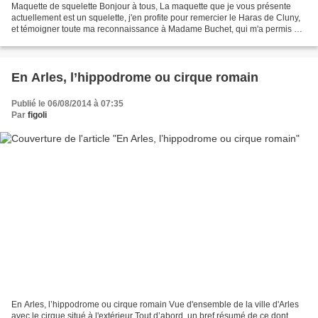
Maquette de squelette Bonjour à tous, La maquette que je vous présente
actuellement est un squelette, j'en profite pour remercier le Haras de Cluny,
et témoigner toute ma reconnaissance à Madame Buchet, qui m'a permis de
prendre photos et cotations de...
En Arles, l’hippodrome ou cirque romain
Publié le 06/08/2014 à 07:35
Par
figoli
En Arles, l’hippodrome ou cirque romain Vue d'ensemble de la ville d'Arles
avec le cirque situé à l'extérieur Tout d’abord, un bref résumé de ce dont