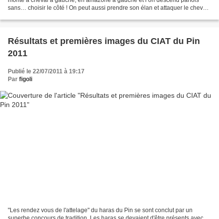
monte à cheval à gauche, en amazone à gauche et l’on descend parfois
sans… choisir le côté ! On peut aussi prendre son élan et attaquer le cheval
par la face arrière, mais mieux...
Résultats et premières images du CIAT du Pin
2011
Publié le 22/07/2011 à 19:17
Par
figoli
"Les rendez vous de l'attelage" du haras du Pin se sont conclut par un
superbe concours de tradition. Les haras se devaient d'être présents avec