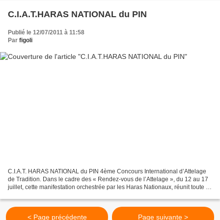
C.I.A.T.HARAS NATIONAL du PIN
Publié le 12/07/2011 à 11:58
Par
figoli
C.I.A.T. HARAS NATIONAL du PIN 4ème Concours International d’Attelage
de Tradition. Dans le cadre des « Rendez-vous de l’Attelage », du 12 au 17
juillet, cette manifestation orchestrée par les Haras Nationaux, réunit toute la
« Famille de l’Attelage »....
< Page précédente
Page suivante >