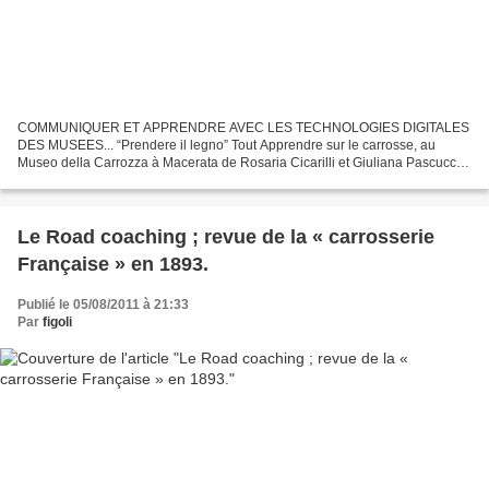
COMMUNIQUER ET APPRENDRE AVEC LES TECHNOLOGIES DIGITALES
DES MUSEES... “Prendere il legno” Tout Apprendre sur le carrosse, au
Museo della Carrozza à Macerata de Rosaria Cicarilli et Giuliana Pascucci
Musei Civici de Palazzo Buonaccorsi Le seul véritable...
Le Road coaching ; revue de la « carrosserie
Française » en 1893.
Publié le 05/08/2011 à 21:33
Par
figoli