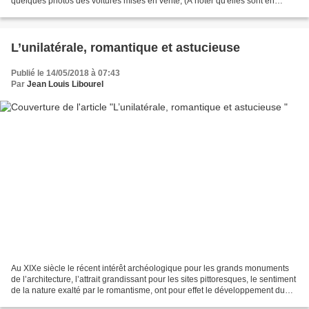
quelques photos des voitures mises en vente, (A noter qu'elles sont en
majorité conservées dans leur jus), et également...
L’unilatérale, romantique et astucieuse
Publié le 14/05/2018 à 07:43
Par
Jean Louis Libourel
Au XIXe siècle le récent intérêt archéologique pour les grands monuments
de l’architecture, l’attrait grandissant pour les sites pittoresques, le sentiment
de la nature exalté par le romantisme, ont pour effet le développement du
tourisme. Les Alpes,...