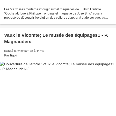
Les "carrosses modernes": originaux et maquettes de J. Brito L'article
"Coche attribué à Philippe II original et maquette de José Brito" vous a
proposé de découvrir l'évolution des voitures d'apparat et de voyage, au
XVI° siècle. Ces voitures, suspendues...
Vaux le Vicomte; Le musée des équipages1 - P.
Magnaudeix-
Publié le 21/11/2020 à 11:39
Par
figoli