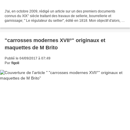
J'ai, en octobre 2009, rédigé un article sur un des premiers documents
connus du XIX° siècle traitant des travaux de sellerie, bourrellerie et
garnissage; " Le régulateur du sellier", édité en 1818. Mon objectif d'alors, en
dehors de sa présentation,...
"carrosses modernes XVII°" originaux et
maquettes de M Brito
Publié le 04/09/2017 à 07:49
Par
figoli