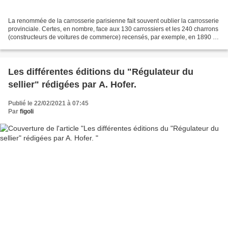
La renommée de la carrosserie parisienne fait souvent oublier la carrosserie
provinciale. Certes, en nombre, face aux 130 carrossiers et les 240 charrons
(constructeurs de voitures de commerce) recensés, par exemple, en 1890 à
la chambre syndicale à Paris,...
Les différentes éditions du "Régulateur du
sellier" rédigées par A. Hofer.
Publié le 22/02/2021 à 07:45
Par
figoli