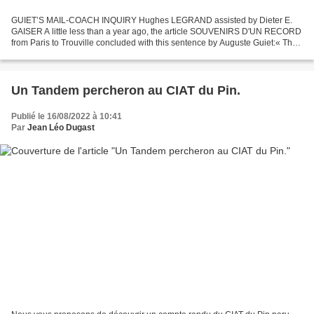
GUIET’S MAIL-COACH INQUIRY Hughes LEGRAND assisted by Dieter E.
GAISER A little less than a year ago, the article SOUVENIRS D'UN RECORD
from Paris to Trouville concluded with this sentence by Auguste Guiet:« The
most practical, and highest possible, compliment...
Un Tandem percheron au CIAT du Pin.
Publié le 16/08/2022 à 10:41
Par
Jean Léo Dugast