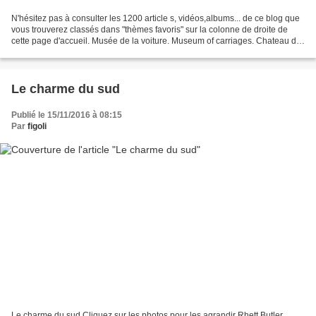
N'hésitez pas à consulter les 1200 article s, vidéos,albums... de ce blog que
vous trouverez classés dans "thèmes favoris" sur la colonne de droite de
cette page d'accueil. Musée de la voiture. Museum of carriages. Chateau de
Compiègne Dans l"article...
Le charme du sud
Publié le 15/11/2016 à 08:15
Par
figoli
Le charme du sud Cliquez sur les photos pour les agrandir Rhett Butler