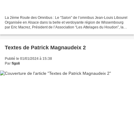
La 2ème Route des Omnibus : Le “Salon” de l’omnibus Jean-Louis Libourel
Organisée en Alsace dans la belle et verdoyante région de Wissembourg
par Eric Macrez, Président de l’Association “Les Attelages du Houdon”, la
2ème Route des Omnibus a donné lieu...
Textes de Patrick Magnaudeix 2
Publié le 01/01/2024 à 15:38
Par
figoli