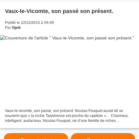
Vaux-le-Vicomte, son passé son présent.
Publié le 22/12/2015 à 09:09
Par
figoli
Vaux-le-vicomte, son passé, son présent. Nicolas Fouquet aurait dû se
souvenir que « la roche Tarpéienne est proche du capitole »… Charmeur,
intelligent, audacieux, Nicolas Fouquet, né d’une famille de riches
parlementaires eut une ascension fulgurante....