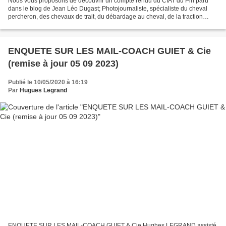
Nous vous proposons de découvrir un compte rendu du CIAT du Pin paru
dans le blog de Jean Léo Dugast; Photojournaliste, spécialiste du cheval
percheron, des chevaux de trait, du débardage au cheval, de la traction
animale. Il est par ailleurs auteur de...
ENQUETE SUR LES MAIL-COACH GUIET & Cie
(remise à jour 05 09 2023)
Publié le 10/05/2020 à 16:19
Par
Hugues Legrand
ENQUETE SUR LES MAIL-COACH GUIET & Cie Hughes LEGRAND assisté