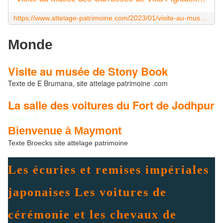
https://www.attelage-patrimoine.com/2023/01/visite-au-musee-des-carrosses-de-villa-pignatelli.html
Monde
Visite au musée de Stony Book
Texte de E Brumana, site attelage patrimoine .com
La salle des voitures du Fort de Jodhpur
Texte dB
Bienvenue à Maymont
Texte Broecks site attelage patrimoine
Les écuries et remises impériales
japonaises Les voitures de
cérémonie et les chevaux de