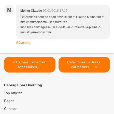
M
Moinet Ckaude
02/01/2016 17:12
Félicitations pour ce beau travail!!!<br /> Claude Moinet<br />
http://patrimoineetmuseesruraux.e-
monsite.com/pages/musee-de-la-vie-rurale-de-la-plaine-d-
aunis/pierre-robin.html
Répondre
< Harnais, lanternes,
Catalogues; voitures,
accessoires, ...
carrossiers, ... >
Hébergé par Overblog
Top articles
Pages
Contact