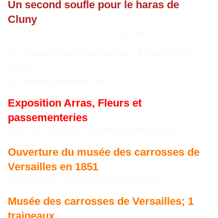
Un second soufle pour le haras de
Cluny
Texte de Julie Wasselin,site attelage patrimoine.com
Le patrimoine hippomobile du haras de
Cluny
Site attelage patrimoine.com
Exposition Arras, Fleurs et
passementeries
Texte Julie Wasselin, site attelage patrimoine.com
Ouverture du musée des carrosses de
Versailles en 1851
Texte de Figoli, site attelage patrimoine.com
Musée des carrosses de Versailles; 1
traineaux